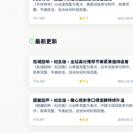
《天际特攻》以动漫类型为看点，美国班底参与制作，叙事完
整、节奏舒适，适合休闲时段观看。
7.9万
8.7
2015-08-0
最新更新
电影
危城回响·纪念版·全站高分推荐节奏紧凑值得追看
1:57:19
《危城回响·纪念版》以悬疑类型为看点，日本班底参与制作，
叙事完整、节奏舒适，适合休闲时段观看。
6.5万
7.2
2015-10-2
电视剧
银翼回声·纪念版·暖心观影季口碑发酵持续升温
1:58:47
《银翼回声·纪念版》以战争类型为看点，中国大陆班底参与制
作，叙事完整、节奏舒适，适合休闲时段观看。
4.8千
8.4
2020-05-2