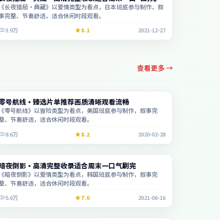
《长夜猎局·典藏》以爱情类型为看点，日本班底参与制作，叙
事完整、节奏舒适，适合休闲时段观看。
3.9万
8.1
2021-12-27
查看更多 →
综艺
零号航线·臻选片单推荐画质清晰观看流畅
2:45:26
《零号航线》以冒险类型为看点，美国班底参与制作，叙事完
整、节奏舒适，适合休闲时段观看。
8.6万
8.2
2020-02-28
电影
暗夜倒影·高清完整收录适合周末一口气刷完
2:03:28
《暗夜倒影》以爱情类型为看点，韩国班底参与制作，叙事完
整、节奏舒适，适合休闲时段观看。
5.6万
7.0
2021-06-16