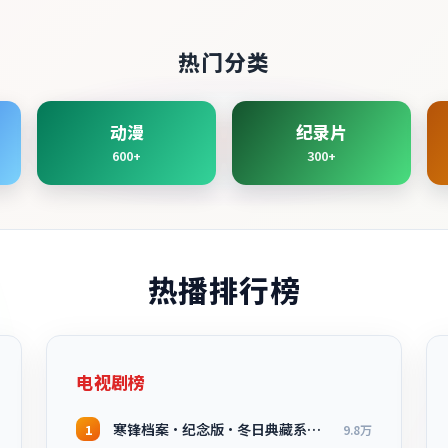
热门分类
动漫
纪录片
600+
300+
热播排行榜
电视剧榜
寒锋档案·纪念版·冬日典藏系列温情叙事引人入胜
1
9.8万