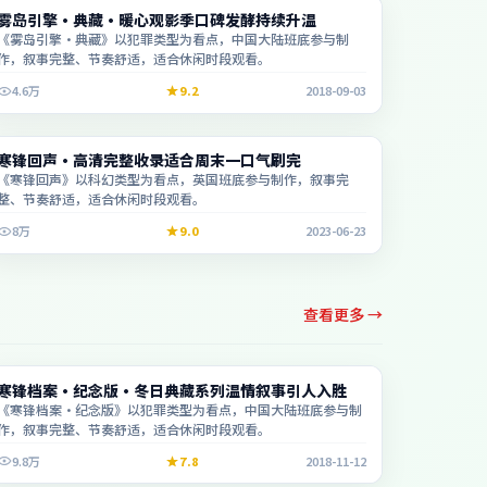
电影
雾岛引擎·典藏·暖心观影季口碑发酵持续升温
2:22:11
《雾岛引擎·典藏》以犯罪类型为看点，中国大陆班底参与制
作，叙事完整、节奏舒适，适合休闲时段观看。
4.6万
9.2
2018-09-03
电视剧
寒锋回声·高清完整收录适合周末一口气刷完
1:47:34
《寒锋回声》以科幻类型为看点，英国班底参与制作，叙事完
整、节奏舒适，适合休闲时段观看。
8万
9.0
2023-06-23
查看更多 →
电视剧
寒锋档案·纪念版·冬日典藏系列温情叙事引人入胜
2:28:18
《寒锋档案·纪念版》以犯罪类型为看点，中国大陆班底参与制
作，叙事完整、节奏舒适，适合休闲时段观看。
9.8万
7.8
2018-11-12