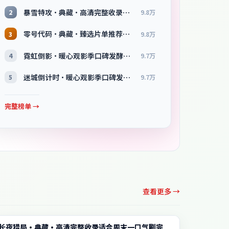
暴雪特攻·典藏·高清完整收录适合周末一口气刷完
2
9.8万
零号代码·典藏·臻选片单推荐画质清晰观看流畅
3
9.8万
霓虹倒影·暖心观影季口碑发酵持续升温
4
9.7万
迷城倒计时·暖心观影季口碑发酵持续升温
5
9.7万
完整榜单 →
查看更多 →
电影
长夜猎局·典藏·高清完整收录适合周末一口气刷完
1:58:16