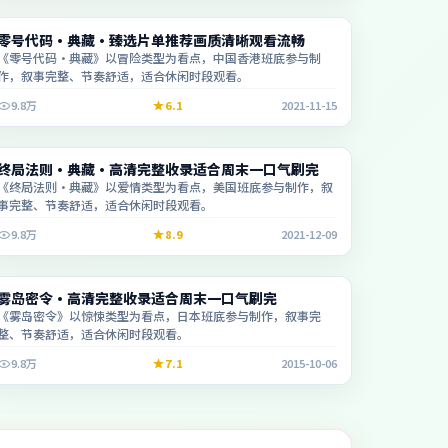
综艺
零号代码·典藏·臻选片单推荐画质清晰观看流畅
2:04:38
《零号代码·典藏》以冒险类型为看点，中国香港班底参与制
作，叙事完整、节奏舒适，适合休闲时段观看。
9.8万
6.1
2021-11-15
电视剧
终局法则·典藏·高清完整收录适合周末一口气刷完
1:34:34
《终局法则·典藏》以爱情类型为看点，美国班底参与制作，叙
事完整、节奏舒适，适合休闲时段观看。
9.8万
8.9
2021-12-09
动漫
雾岛密令·高清完整收录适合周末一口气刷完
2:01:34
《雾岛密令》以惊悚类型为看点，日本班底参与制作，叙事完
整、节奏舒适，适合休闲时段观看。
9.8万
7.1
2015-10-06