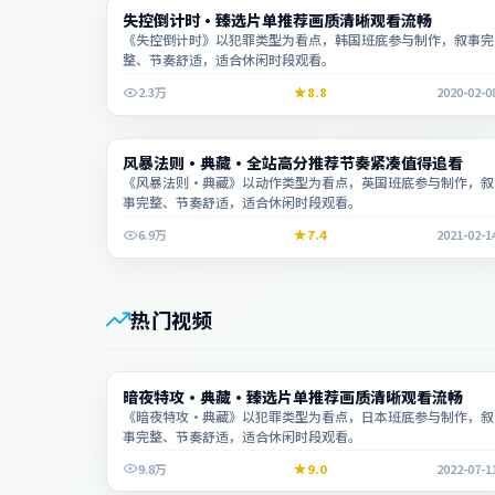
综艺
失控倒计时·臻选片单推荐画质清晰观看流畅
1:42:56
《失控倒计时》以犯罪类型为看点，韩国班底参与制作，叙事完
整、节奏舒适，适合休闲时段观看。
2.3万
8.8
2020-02-0
综艺
风暴法则·典藏·全站高分推荐节奏紧凑值得追看
1:59:55
《风暴法则·典藏》以动作类型为看点，英国班底参与制作，叙
事完整、节奏舒适，适合休闲时段观看。
6.9万
7.4
2021-02-1
热门视频
动漫
暗夜特攻·典藏·臻选片单推荐画质清晰观看流畅
2:45:50
《暗夜特攻·典藏》以犯罪类型为看点，日本班底参与制作，叙
事完整、节奏舒适，适合休闲时段观看。
9.8万
9.0
2022-07-1