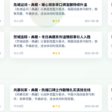
综艺
危城证词·典藏·暖心观影季口碑发酵持续升温
1:36:29
《危城证词·典藏》以悬疑类型为看点，英国班底参与制作，叙
事完整、节奏舒适，适合休闲时段观看。
8
1.5万
7.5
2017-04-28
综艺
焚城追踪·典藏·冬日典藏系列温情叙事引人入胜
2:12:36
《焚城追踪·典藏》以喜剧类型为看点，韩国班底参与制作，叙
事完整、节奏舒适，适合休闲时段观看。
4
1.3万
6.9
2021-05-05
综艺
风暴玩家·典藏·热播口碑之作剧情扎实演技在线
1:34:33
《风暴玩家·典藏》以战争类型为看点，中国大陆班底参与制
作，叙事完整、节奏舒适，适合休闲时段观看。
1
9.8万
7.0
2015-05-06