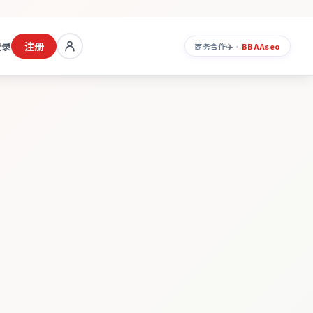
登录
注册
✈️
商务合作
·
BBAA
seo