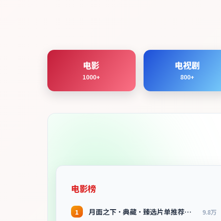
电影
电视剧
1000+
800+
电影榜
月面之下·典藏·臻选片单推荐画质清晰观看流畅
1
9.8万