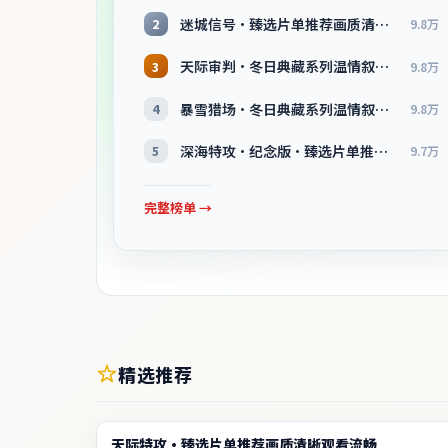
迷城信号·臻选片单推荐画质清晰观看流畅
2
9.8万
天际审判·冬日典藏系列温情叙事引人入胜
3
9.8万
暴雪猎场·冬日典藏系列温情叙事引人入胜
4
9.8万
深海特攻·纪念版·臻选片单推荐画质清晰观看流畅
5
9.7万
完整榜单 →
精选推荐
综艺
天际特攻·臻选片单推荐画质清晰观看流畅
2:19:50