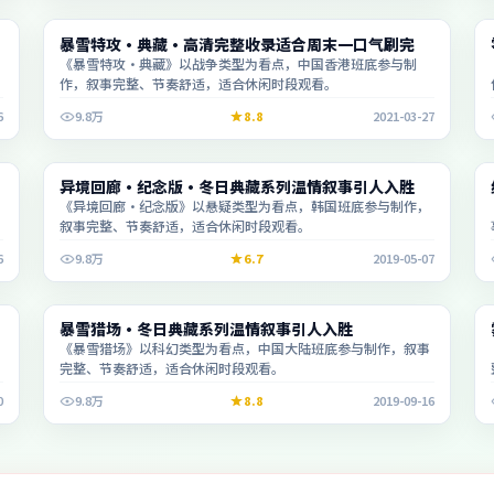
综艺
暴雪特攻·典藏·高清完整收录适合周末一口气刷完
2:29:46
《暴雪特攻·典藏》以战争类型为看点，中国香港班底参与制
作，叙事完整、节奏舒适，适合休闲时段观看。
6
9.8万
8.8
2021-03-27
动漫
异境回廊·纪念版·冬日典藏系列温情叙事引人入胜
1:35:06
《异境回廊·纪念版》以悬疑类型为看点，韩国班底参与制作，
叙事完整、节奏舒适，适合休闲时段观看。
6
9.8万
6.7
2019-05-07
电影
暴雪猎场·冬日典藏系列温情叙事引人入胜
1:52:24
《暴雪猎场》以科幻类型为看点，中国大陆班底参与制作，叙事
完整、节奏舒适，适合休闲时段观看。
0
9.8万
8.8
2019-09-16