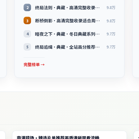
终局法则·典藏·高清完整收录适合周末一口气刷完
2
9.8万
断桥倒影·高清完整收录适合周末一口气刷完
3
9.8万
暗夜之下·典藏·冬日典藏系列温情叙事引人入胜
4
9.7万
终局追缉·典藏·全站高分推荐节奏紧凑值得追看
5
9.7万
完整榜单 →
电影
南港猎场·臻选片单推荐画质清晰观看流畅
2:36:20