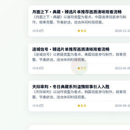
电影
月面之下·典藏·臻选片单推荐画质清晰观看流畅
1:31:38
《月面之下·典藏》以冒险类型为看点，中国香港班底参与制
作，叙事完整、节奏舒适，适合休闲时段观看。
9.8万
9.0
2024-11-1
电影
迷城信号·臻选片单推荐画质清晰观看流畅
2:33:02
《迷城信号》以悬疑类型为看点，美国班底参与制作，叙事完
整、节奏舒适，适合休闲时段观看。
9.8万
7.7
2022-01-0
电影
天际审判·冬日典藏系列温情叙事引人入胜
1:45:00
《天际审判》以动作类型为看点，韩国班底参与制作，叙事完
整、节奏舒适，适合休闲时段观看。
9.8万
8.8
2024-09-2